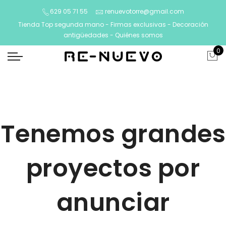
629 05 71 55
renuevotorre@gmail.com
Tienda Top segunda mano - Firmas exclusivas - Decoración
antigüedades -
Quiénes somos
0
Tenemos grandes
proyectos por
anunciar