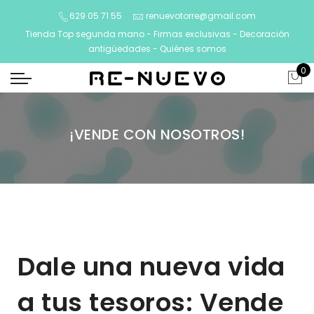
629 05 71 55
renuevotorre@gmail.com
Tienda Top segunda mano - Firmas exclusivas - Decoración
antigüedades -
Quiénes somos
0
¡VENDE CON NOSOTROS!
Dale una nueva vida
a tus tesoros: Vende