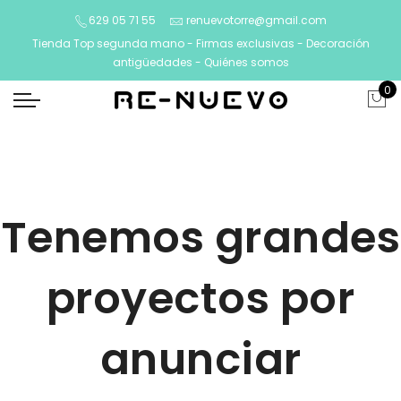
629 05 71 55
renuevotorre@gmail.com
Tienda Top segunda mano - Firmas exclusivas - Decoración
antigüedades -
Quiénes somos
0
Tenemos grandes
proyectos por
anunciar