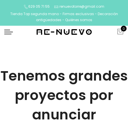
629 05 71 55
renuevotorre@gmail.com
Tienda Top segunda mano - Firmas exclusivas - Decoración
antigüedades -
Quiénes somos
0
Tenemos grandes
proyectos por
anunciar