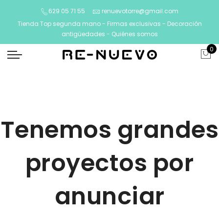
629 05 71 55
renuevotorre@gmail.com
Tienda Top segunda mano - Firmas exclusivas - Decoración
antigüedades -
Quiénes somos
0
Tenemos grandes
proyectos por
anunciar