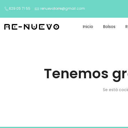
629 05 71 55
renuevotorre@gmail.com
Inicio
Bolsos
Tenemos gr
Se está coci