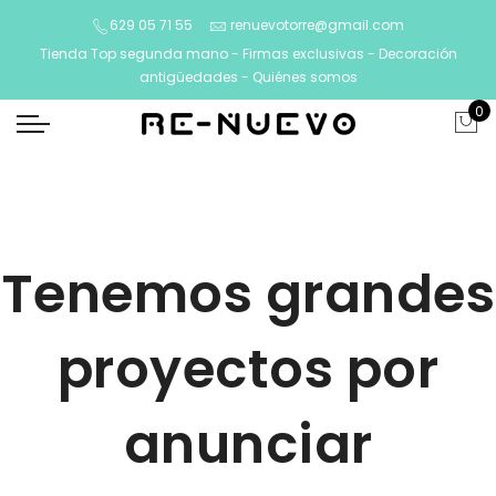
629 05 71 55
renuevotorre@gmail.com
Tienda Top segunda mano - Firmas exclusivas - Decoración
antigüedades -
Quiénes somos
0
Tenemos grandes
proyectos por
anunciar