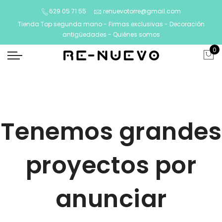
629 05 71 55
renuevotorre@gmail.com
Tienda Top segunda mano - Firmas exclusivas - Decoración
antigüedades -
Quiénes somos
0
Tenemos grandes
proyectos por
anunciar