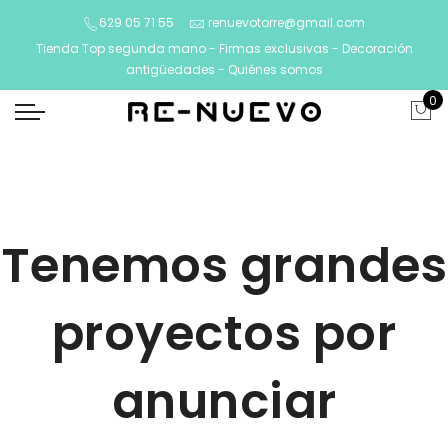
629 05 71 55
renuevotorre@gmail.com
Tienda Top segunda mano - Firmas exclusivas - Decoración
antigüedades -
Quiénes somos
0
Tenemos grandes
proyectos por
anunciar