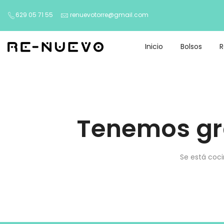
629 05 71 55
renuevotorre@gmail.com
Inicio
Bolsos
Tenemos gr
Se está coci