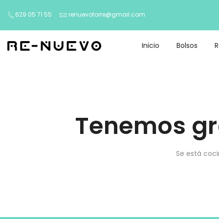
629 05 71 55
renuevotorre@gmail.com
Inicio
Bolsos
Tenemos gr
Se está coci