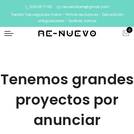
629 05 71 55
renuevotorre@gmail.com
Tienda Top segunda mano - Firmas exclusivas - Decoración
antigüedades -
Quiénes somos
0
Tenemos grandes
proyectos por
anunciar