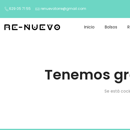
629 05 71 55
renuevotorre@gmail.com
Inicio
Bolsos
Tenemos gr
Se está coci