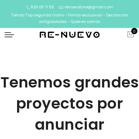
629 05 71 55
renuevotorre@gmail.com
Tienda Top segunda mano - Firmas exclusivas - Decoración
antigüedades -
Quiénes somos
0
Tenemos grandes
proyectos por
anunciar