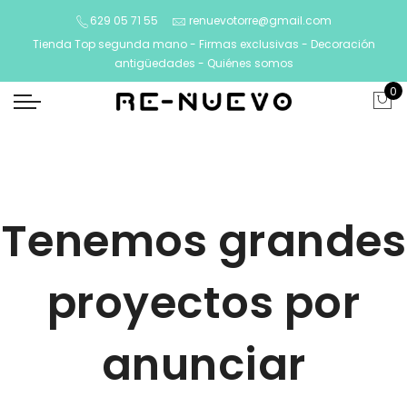
629 05 71 55
renuevotorre@gmail.com
Tienda Top segunda mano - Firmas exclusivas - Decoración
antigüedades -
Quiénes somos
0
Tenemos grandes
proyectos por
anunciar