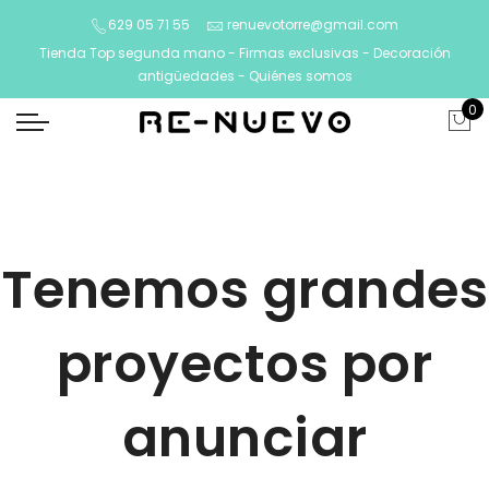
629 05 71 55
renuevotorre@gmail.com
Tienda Top segunda mano - Firmas exclusivas - Decoración
antigüedades -
Quiénes somos
0
Tenemos grandes
proyectos por
anunciar