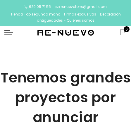
629 05 71 55
renuevotorre@gmail.com
Tienda Top segunda mano - Firmas exclusivas - Decoración
antigüedades -
Quiénes somos
0
Tenemos grandes
proyectos por
anunciar