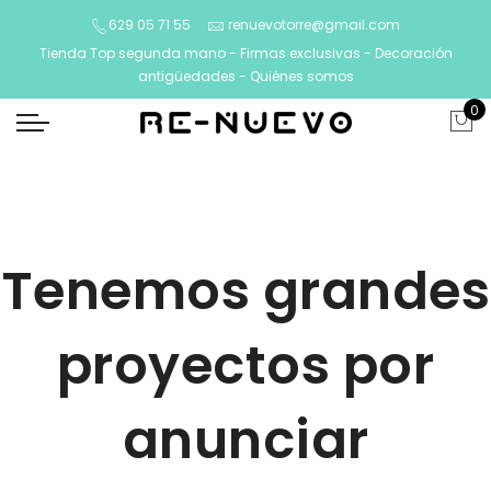
629 05 71 55
renuevotorre@gmail.com
Tienda Top segunda mano - Firmas exclusivas - Decoración
antigüedades -
Quiénes somos
0
Tenemos grandes
proyectos por
anunciar