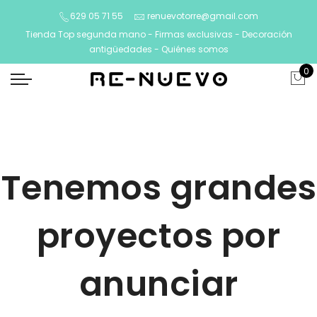
629 05 71 55
renuevotorre@gmail.com
Tienda Top segunda mano - Firmas exclusivas - Decoración
antigüedades -
Quiénes somos
0
Tenemos grandes
proyectos por
anunciar