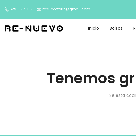
629 05 71 55
renuevotorre@gmail.com
Inicio
Bolsos
Tenemos gr
Se está coci