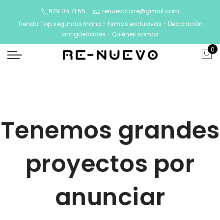
629 05 71 55
renuevotorre@gmail.com
Tienda Top segunda mano - Firmas exclusivas - Decoración
antigüedades -
Quiénes somos
0
Tenemos grandes
proyectos por
anunciar