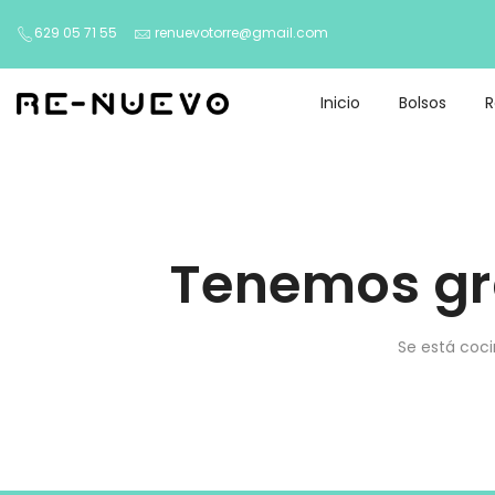
629 05 71 55
renuevotorre@gmail.com
Inicio
Bolsos
Tenemos gr
Se está coci