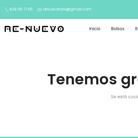
629 05 71 55
renuevotorre@gmail.com
Inicio
Bolsos
Tenemos gr
Se está coci