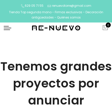
629 05 71 55
renuevotorre@gmail.com
Tienda Top segunda mano - Firmas exclusivas - Decoración
antigüedades -
Quiénes somos
0
Tenemos grandes
proyectos por
anunciar