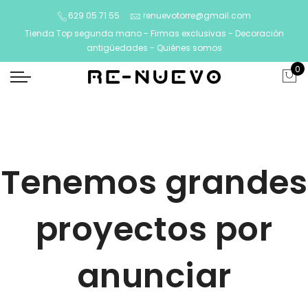
629 05 71 55
renuevotorre@gmail.com
Tienda Top segunda mano - Firmas exclusivas - Decoración
antigüedades -
Quiénes somos
0
Tenemos grandes
proyectos por
anunciar