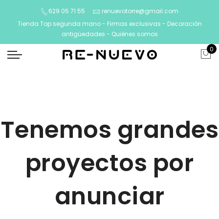
629 05 71 55
renuevotorre@gmail.com
Tienda Top segunda mano - Firmas exclusivas - Decoración
antigüedades -
Quiénes somos
0
Tenemos grandes
proyectos por
anunciar